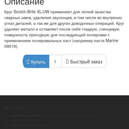
Описание
Круг Scotch-Brite XL-UW применяют для легкой зачистки
сварных швов, удаления заусенцев, в том числе во внутрених
углах деталей, а так же для других доводочных операций. Круг
удаляет металл и оставляет после себя гладкую, глянцевую
поверхность пригодную для последующей полировки с
применением полировальных паст (например паста Marine
09019).
Быстрый заказ
Купить
КОНТАКТЫ
г.Москва, Дмитровское шоссе, д.116, офис ТД "АТКО"
+7(926)840-10-07
atmorkov1410@mail.ru