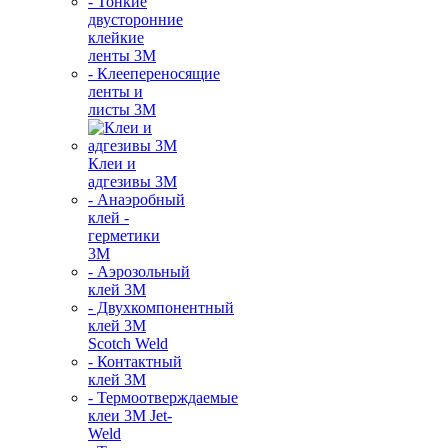
- Тонкие
двусторонние
клейкие
ленты 3М
- Клеепереносящие
ленты и
листы 3М
Клеи и
адгезивы 3М
- Анаэробный
клей -
герметики
3М
- Аэрозольный
клей 3М
- Двухкомпонентный
клей 3М
Scotch Weld
- Контактный
клей 3M
- Термоотверждаемые
клеи 3М Jet-
Weld