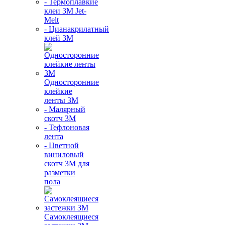
- Термоплавкие
клеи 3М Jet-
Melt
- Цианакрилатный
клей 3М
Односторонние
клейкие
ленты 3М
- Малярный
скотч 3М
- Тефлоновая
лента
- Цветной
виниловый
скотч 3М для
разметки
пола
Самоклеящиеся