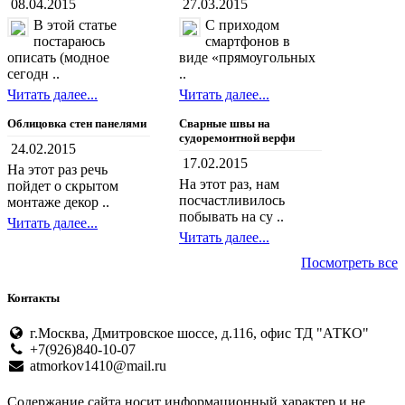
08.04.2015
27.03.2015
В этой статье
С приходом
постараюсь
смартфонов в
описать (модное
виде «прямоугольных
сегодн ..
..
Читать далее...
Читать далее...
Облицовка стен панелями
Сварные швы на
судоремонтной верфи
24.02.2015
17.02.2015
На этот раз речь
На этот раз, нам
пойдет о скрытом
посчастливилось
монтаже декор ..
побывать на су ..
Читать далее...
Читать далее...
Посмотреть все
Контакты
г.Москва, Дмитровское шоссе, д.116, офис ТД "АТКО"
+7(926)840-10-07
atmorkov1410@mail.ru
Содержание сайта носит информационный характер и не