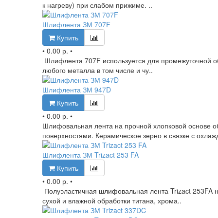
к нагреву) при слабом прижиме. ..
Шлифлента ЗМ 707F
Купить
•
0.00 р.
•
Шлифлента 707F используется для промежуточной об
любого металла в том числе и чу..
Шлифлента ЗМ 947D
Купить
•
0.00 р.
•
Шлифовальная лента на прочной хлопковой основе о
поверхностями. Керамическое зерно в связке с охлажд
Шлифлента ЗМ Trizact 253 FA
Купить
•
0.00 р.
•
Полуэластичная шлифовальная лента Trizact 253FA 
сухой и влажной обработки титана, хрома..