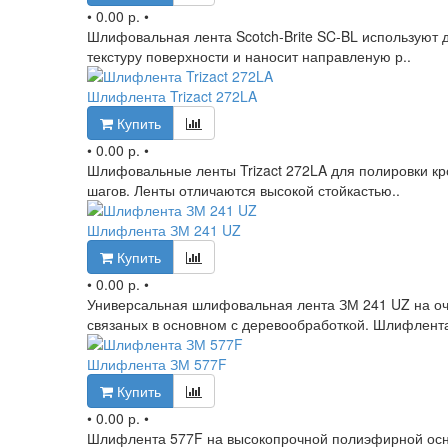
•
0.00 р.
•
Шлифовальная лента Scotch-Brite SC-BL используют 
текстуру поверхности и наносит направленую р..
Шлифлента Trizact 272LA
Купить
•
0.00 р.
•
Шлифовальные ленты Trizact 272LA для полировки кро
шагов. Ленты отличаются высокой стойкастью..
Шлифлента ЗМ 241 UZ
Купить
•
0.00 р.
•
Универсальная шлифовальная лента ЗМ 241 UZ на оч
связаных в основном с деревообработкой. Шлифлента
Шлифлента ЗМ 577F
Купить
•
0.00 р.
•
Шлифлента 577F на высокопрочной полиэфирной основ