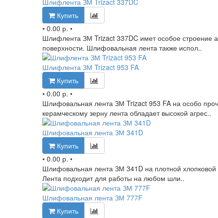
Шлифлента ЗМ Trizact 337DC
Купить
•
0.00 р.
•
Шлифлента ЗМ Trizact 337DC имет особое строение 
поверхности. Шлифовальная лента также испол..
Шлифлента ЗМ Trizact 953 FA
Купить
•
0.00 р.
•
Шлифовальная лента ЗМ Trizact 953 FA на особо про
керамческому зерну лента обладает высокой агрес..
Шлифовальная лента ЗМ 341D
Купить
•
0.00 р.
•
Шлифовальная лента ЗМ 341D на плотной хлопковой о
Лента подходит для работы на любом шли..
Шлифовальная лента ЗМ 777F
Купить