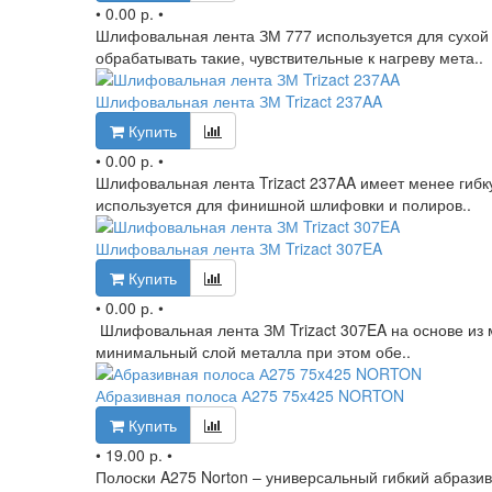
•
0.00 р.
•
Шлифовальная лента ЗМ 777 используется для сухой
обрабатывать такие, чувствительные к нагреву мета..
Шлифовальная лента ЗМ Trizact 237AA
Купить
•
0.00 р.
•
Шлифовальная лента Trizact 237AA имеет менее гибк
используется для финишной шлифовки и полиров..
Шлифовальная лента ЗМ Trizact 307EA
Купить
•
0.00 р.
•
Шлифовальная лента ЗМ Trizact 307EA на основе из м
минимальный слой металла при этом обе..
Абразивная полоса А275 75x425 NORTON
Купить
•
19.00 р.
•
Полоски A275 Norton – универсальный гибкий абрази