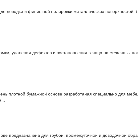
для доводки и финишной полировки металлических поверхностей. Л
мки, удаления дефектов и востановления глянца на стекляных пов
ень плотной бумажной основе разработаная специально для мебе
 ..
е предназначена для грубой, промежуточной и доводочной обраб