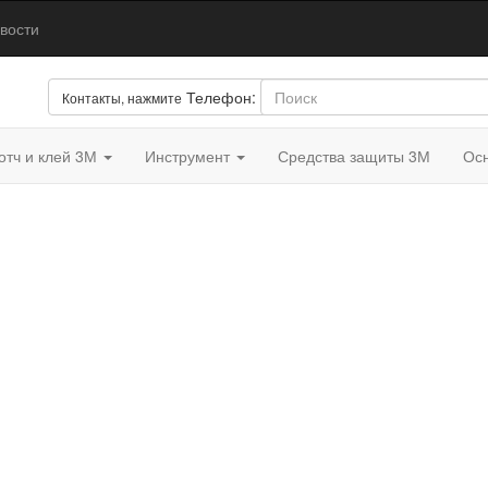
вости
Телефон:
+7(926)840-10-07
Контакты, нажмите
отч и клей 3М
Инструмент
Средства защиты 3М
Осн