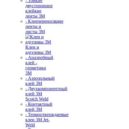
- Тонкие
двусторонние
клейкие
ленты 3М
- Клеепереносящие
ленты и
листы 3М
Клеи и
адгезивы 3М
- Анаэробный
клей -
герметики
3М
- Аэрозольный
клей 3М
- Двухкомпонентный
клей 3М
Scotch Weld
- Контактный
клей 3M
- Термоотверждаемые
клеи 3М Jet-
Weld