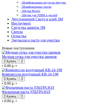
- Шлифовальные круги на липучке
- Шлифовальные ленты
- Щетки Bristle
- Щетки для УШМ и дрелей
Двусторонний Скотч и клей 3М
Инструмент
Средства защиты 3М
Сверла
Оснастка
Эмульсия и паста для очистки
Новые поступления
Медная сетка для очистки шнеков
Купить
•
0.00 р.
•
Компрессор воздушный КВ-24-198
Купить
•
0.00 р.
•
Фильерная паста УЛЬТРАЗОЛ
Купить
•
0.00 р.
•