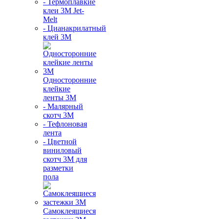
- Термоплавкие
клеи 3М Jet-
Melt
- Цианакрилатный
клей 3М
Односторонние
клейкие
ленты 3М
- Малярный
скотч 3М
- Тефлоновая
лента
- Цветной
виниловый
скотч 3М для
разметки
пола
Самоклеящиеся