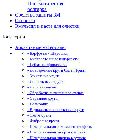
Пневмотическая
болгарка
Средства защиты 3М
Оснастка
Эмульсия и паста для очистки
Категории
Абразивные материалы
- Борфрезы / Шарошки
- Быстросъёмные шлифкруги
- Губки шлифовальные
- Доводочные круги Скотч Брайт
- Зачистные круги
- Лепестковые круги
- Лист нетканый
- Обработка силикатного стекла
- Отрезные круги
- Полировка
- Радиальные лепестковые круги
- Скотч брайт
- Фибровые круги
- Шлифовальная головка со штифтом
- Шлифовальная шкурка в листах
- Шлифовальная шкурка в рулоне