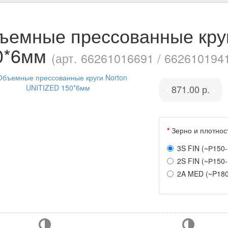
ъемные прессованные круг
0*6мм
(арт. 66261016691 / 662610194
871.00 р.
•
•
Зерно и плотнос
3S FIN (~Р150-
2S FIN (~Р150
2A MED (~P180-