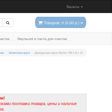
Валюта
Товаров: 0 (0.00 р.)
астка
Эмульсия и паста для очистки
алы
Зачистные круги
Доводочные круги Norton 150 х 6 x 12
ли!
оками поставки товара, цены и наличие
ра.