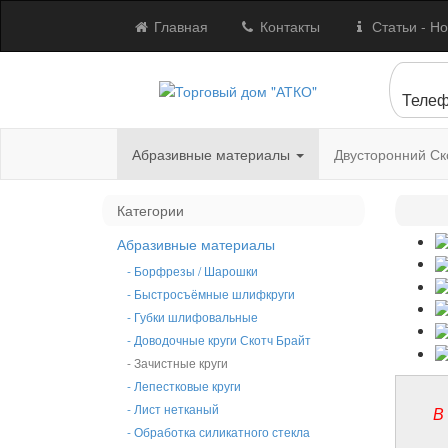
Главная
Контакты
Статьи - Но
Телеф
Абразивные материалы
Двусторонний Ск
Категории
Абразивные материалы
- Борфрезы / Шарошки
- Быстросъёмные шлифкруги
- Губки шлифовальные
- Доводочные круги Скотч Брайт
- Зачистные круги
- Лепестковые круги
- Лист нетканый
В
- Обработка силикатного стекла