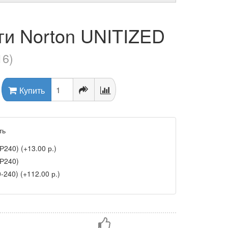
и Norton UNITIZED
16)
Купить
ть
Р240) (+13.00 р.)
-Р240)
240) (+112.00 р.)