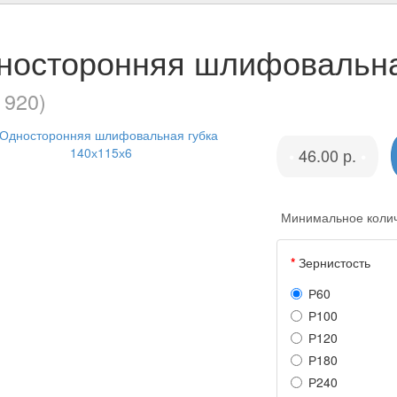
носторонняя шлифовальна
 920)
46.00 р.
•
•
Минимальное количе
Зернистость
Р60
Р100
Р120
Р180
Р240