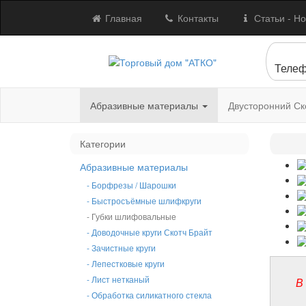
Главная
Контакты
Статьи - Но
Телеф
Абразивные материалы
Двусторонний Ск
Категории
Абразивные материалы
- Борфрезы / Шарошки
- Быстросъёмные шлифкруги
- Губки шлифовальные
- Доводочные круги Скотч Брайт
- Зачистные круги
- Лепестковые круги
- Лист нетканый
В
- Обработка силикатного стекла