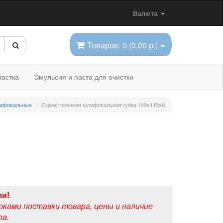
Валюта
Товаров: 0 (0.00 р.)
астка
Эмульсия и паста для очистки
лифовальные
Односторонняя шлифовальная губка 140х115х6
ли!
оками поставки товара, цены и наличие
ра.