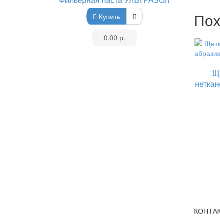
Пох
Купить
•
0.00 р.
•
Щ
неткан
КОНТА