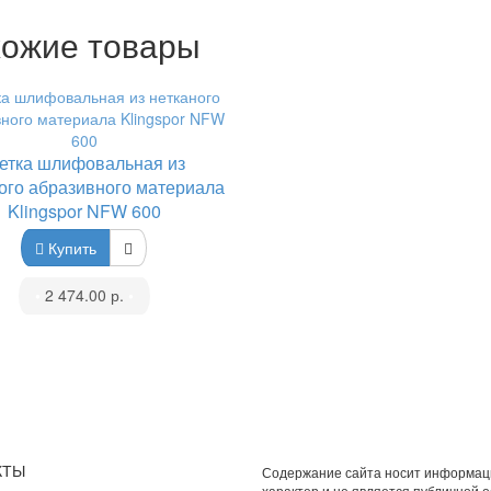
ожие товары
етка шлифовальная из
ого абразивного материала
Klingspor NFW 600
Купить
•
2 474.00 р.
•
КТЫ
Содержание сайта носит информа
характер и не является публичной 