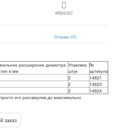
#B88282
Отзывы (0)
мальное расширение диаметра
Упаковка
№
стия в мм
штук
артикула
2
14821
2
14823
2
14824
 просто его рассверлив до максимально
й заказ