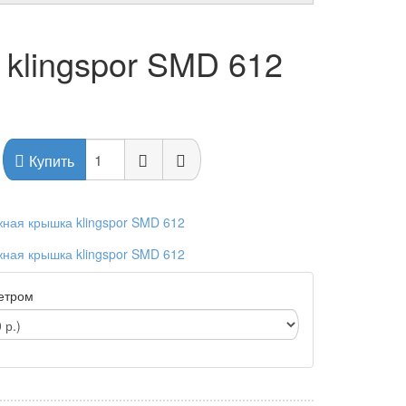
klingspor SMD 612
Купить
метром