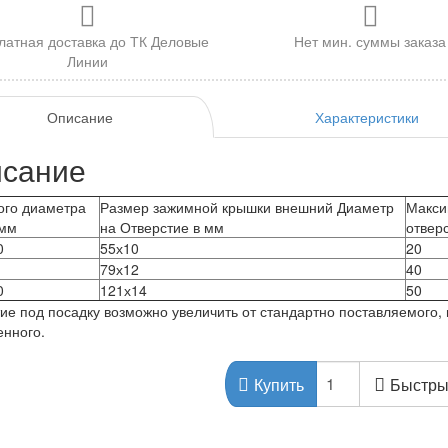
латная доставка до ТК Деловые
Нет мин. суммы заказа
Линии
Описание
Характеристики
сание
ого диаметра
Размер зажимной крышки внешний Диаметр
Макси
 мм
на Отверстие в мм
отвер
0
55х10
20
79х12
40
0
121х14
50
ие под посадку возможно увеличить от стандартно поставляемого,
енного.
Быстры
Купить