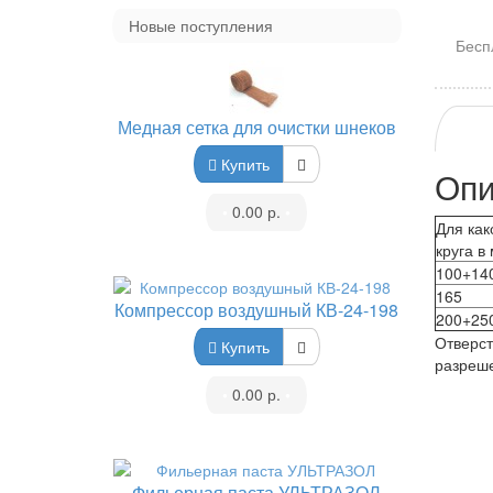
Новые поступления
Бесп
Медная сетка для очистки шнеков
Купить
Опи
•
0.00 р.
•
Для как
круга в
100+14
165
Компрессор воздушный КВ-24-198
200+25
Отверст
Купить
разреш
•
0.00 р.
•
Фильерная паста УЛЬТРАЗОЛ