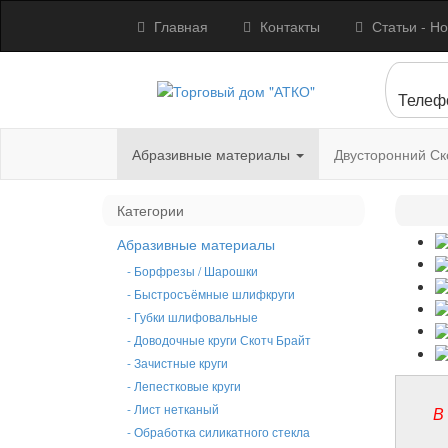
Главная
Контакты
Статьи - Но
Телеф
Абразивные материалы
Двусторонний Ск
Категории
Абразивные материалы
- Борфрезы / Шарошки
- Быстросъёмные шлифкруги
- Губки шлифовальные
- Доводочные круги Скотч Брайт
- Зачистные круги
- Лепестковые круги
- Лист нетканый
В
- Обработка силикатного стекла