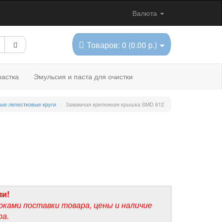
Валюта
Товаров: 0 (0.00 р.)
астка
Эмульсия и паста для очистки
ые лепестковые круги
Зажимная крепежная крышка SMD 612
ли!
оками поставки товара, цены и наличие
ра.