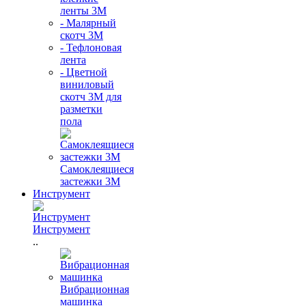
ленты 3М
- Малярный
скотч 3М
- Тефлоновая
лента
- Цветной
виниловый
скотч 3М для
разметки
пола
Самоклеящиеся
застежки 3М
Инструмент
Инструмент
..
Вибрационная
машинка