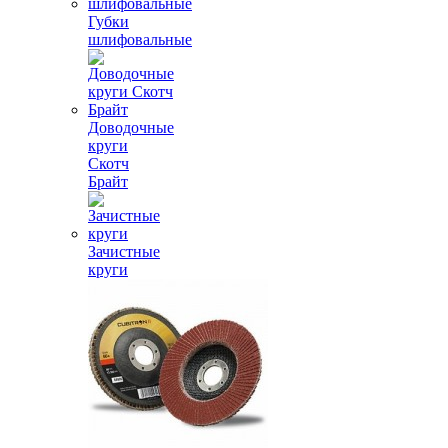
Губки
шлифовальные
Доводочные
круги
Скотч
Брайт
Зачистные
круги