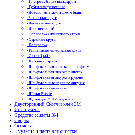
- Быстросъёмные шлифкруги
- Губки шлифовальные
- Доводочные круги Скотч Брайт
- Зачистные круги
- Лепестковые круги
- Лист нетканый
- Обработка силикатного стекла
- Отрезные круги
- Полировка
- Радиальные лепестковые круги
- Скотч брайт
- Фибровые круги
- Шлифовальная головка со штифтом
- Шлифовальная шкурка в листах
- Шлифовальная шкурка в рулоне
- Шлифовальные круги на липучке
- Шлифовальные ленты
- Щетки Bristle
- Щетки для УШМ и дрелей
Двусторонний Скотч и клей 3М
Инструмент
Средства защиты 3М
Сверла
Оснастка
Эмульсия и паста для очистки