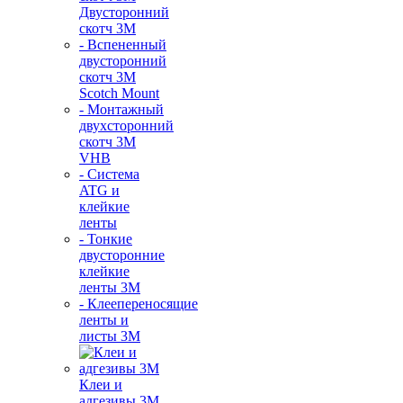
Двусторонний
скотч 3М
- Вспененный
двусторонний
скотч 3M
Scotch Mount
- Монтажный
двухсторонний
скотч 3М
VHB
- Система
ATG и
клейкие
ленты
- Тонкие
двусторонние
клейкие
ленты 3М
- Клеепереносящие
ленты и
листы 3М
Клеи и
адгезивы 3М