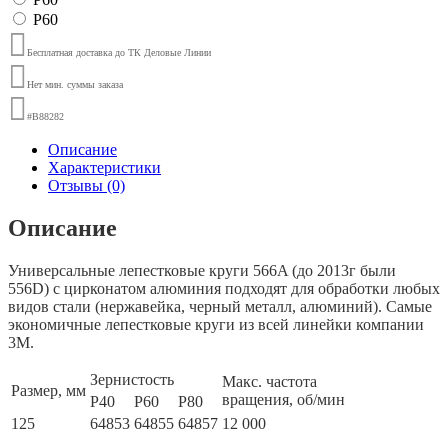
Р60
Бесплатная доставка до ТК Деловые Линии
Нет мин. суммы заказа
#B88282
Описание
Характеристики
Отзывы (0)
Описание
Универсальные лепестковые круги 566A (до 2013г были
556D) с цирконатом алюминия подходят для обработки любых
видов стали (нержавейка, черный металл, алюминий). Самые
экономичные лепестковые круги из всей линейки компании
3М.
Зернистость
Макс. частота
Размер, мм
вращения, об/мин
Р40
Р60
Р80
125
64853
64855
64857
12 000