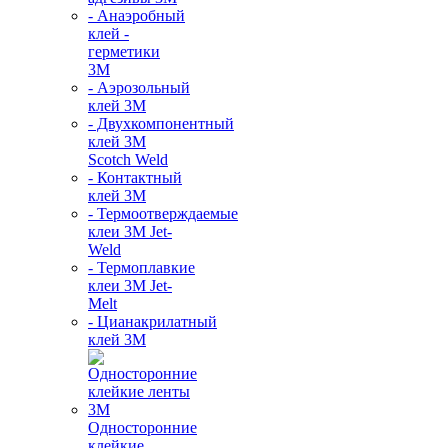
- Анаэробный
клей -
герметики
3М
- Аэрозольный
клей 3М
- Двухкомпонентный
клей 3М
Scotch Weld
- Контактный
клей 3M
- Термоотверждаемые
клеи 3М Jet-
Weld
- Термоплавкие
клеи 3М Jet-
Melt
- Цианакрилатный
клей 3М
Односторонние
клейкие