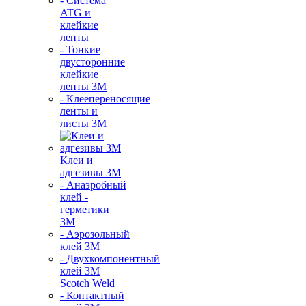
- Система
ATG и
клейкие
ленты
- Тонкие
двусторонние
клейкие
ленты 3М
- Клеепереносящие
ленты и
листы 3М
Клеи и
адгезивы 3М
- Анаэробный
клей -
герметики
3М
- Аэрозольный
клей 3М
- Двухкомпонентный
клей 3М
Scotch Weld
- Контактный