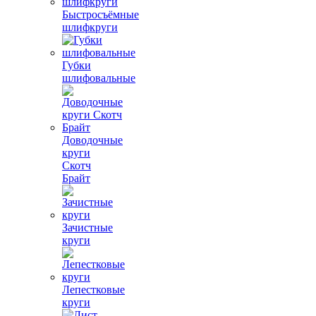
Быстросъёмные
шлифкруги
Губки
шлифовальные
Доводочные
круги
Скотч
Брайт
Зачистные
круги
Лепестковые
круги