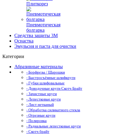
Плиткорез
Пневмотическая
болгарка
Средства защиты 3М
Оснастка
Эмульсия и паста для очистки
Категории
Абразивные материалы
- Борфрезы / Шарошки
- Быстросъёмные шлифкруги
- Губки шлифовальные
- Доводочные круги Скотч Брайт
- Зачистные круги
- Лепестковые круги
- Лист нетканый
- Обработка силикатного стекла
- Отрезные круги
- Полировка
- Радиальные лепестковые круги
- Скотч брайт