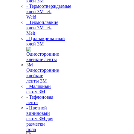
клей 3M
- Термоотверждаемые
клеи 3М Jet-
Weld
- Термоплавкие
клеи 3М Jet-
Melt
- Цианакрилатный
клей 3М
Односторонние
клейкие
ленты 3М
- Малярный
скотч 3М
- Тефлоновая
лента
- Цветной
виниловый
скотч 3М для
разметки
пола