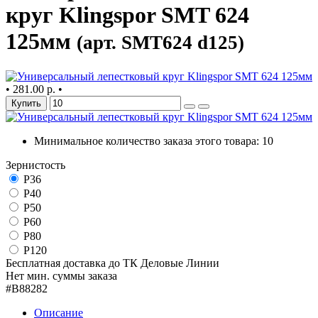
круг Klingspor SMT 624
125мм
(арт. SMT624 d125)
•
281.00 р.
•
Купить
Минимальное количество заказа этого товара: 10
Зернистость
Р36
Р40
Р50
Р60
Р80
Р120
Бесплатная доставка до ТК Деловые Линии
Нет мин. суммы заказа
#B88282
Описание