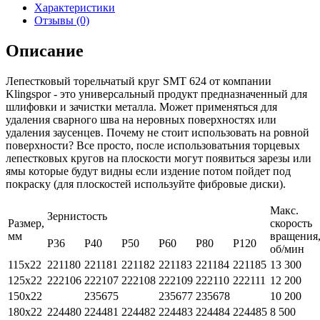
Характеристики
Отзывы (0)
Описание
Лепестковый торельчатый круг SMT 624 от компании
Klingspor - это универсальный продукт предназначенный для
шлифовки и зачистки металла. Может применяться для
удаления сварного шва на неровных поверхностях или
удаления заусенцев. Почему не стоит использовать на ровной
поверхности? Все просто, после использоватьния торцевых
лепестковых кругов на плоскости могут появиться зарезы или
ямы которые будут видны если издение потом пойдет под
покраску (для плоскостей используйте фибровые диски).
Макс.
Зернистость
Размер,
скорость
мм
вращения
Р36
Р40
Р50
Р60
Р80
Р120
об/мин
115х22
221180
221181
221182
221183
221184
221185
13 300
125х22
222106
222107
222108
222109
222110
222111
12 200
150х22
235675
235677
235678
10 200
180х22
224480
224481
224482
224483
224484
224485
8 500