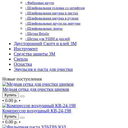
- Фибровые круги
- Шлифовальная головка со штифтом
- Шлифовальная шкурка в листах
- Шлифовальная шкурка в рулоне
- Шлифовальные круги на липучке
- Шлифовальные ленты
- Щетки Bristle
- Щетки для УШМ и дрелей
Двусторонний Скотч и клей 3М
Инструмент
Средства защиты 3М
Сверла
Оснастка
Эмульсия и паста для очистки
Новые поступления
Медная сетка для очистки шнеков
Купить
•
0.00 р.
•
Компрессор воздушный КВ-24-198
Купить
•
0.00 р.
•