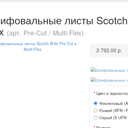
фовальные листы Scotch Br
x
(арт. Pre-Cut / Multi-Flex)
3 792.00 р.
•
•
Цвет и зернисто
Фиолетовый (A
Рыжий (XFN ~
Серый (S UFN 
Размер