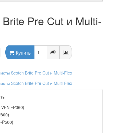
ite Pre Cut и Multi-
Купить
сть
 VFN ~P360)
P800)
~P500)