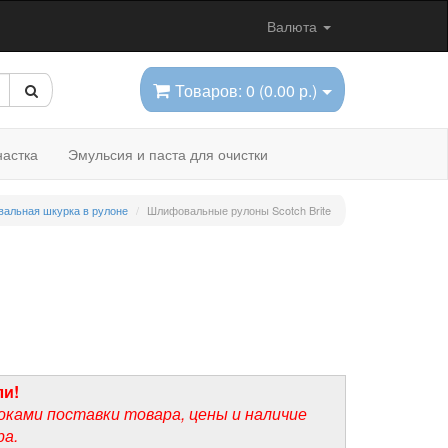
Валюта
Товаров: 0 (0.00 р.)
астка
Эмульсия и паста для очистки
альная шкурка в рулоне
Шлифовальные рулоны Scotch Brite
ли!
оками поставки товара, цены и наличие
ра.