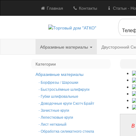
Главная
Контакты
Статьи - Но
Телеф
Абразивные материалы
Двусторонний Ск
Категории
Абразивные материалы
- Борфрезы / Шарошки
- Быстросъёмные шлифкруги
- Губки шлифовальные
- Доводочные круги Скотч Брайт
- Зачистные круги
- Лепестковые круги
- Лист нетканый
В
- Обработка силикатного стекла