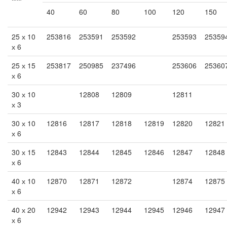
40
60
80
100
120
150
25 х 10
253816
253591
253592
253593
25359
х 6
25 х 15
253817
250985
237496
253606
25360
х 6
30 х 10
12808
12809
12811
х 3
30 х 10
12816
12817
12818
12819
12820
12821
х 6
30 х 15
12843
12844
12845
12846
12847
12848
х 6
40 х 10
12870
12871
12872
12874
12875
х 6
40 х 20
12942
12943
12944
12945
12946
12947
х 6