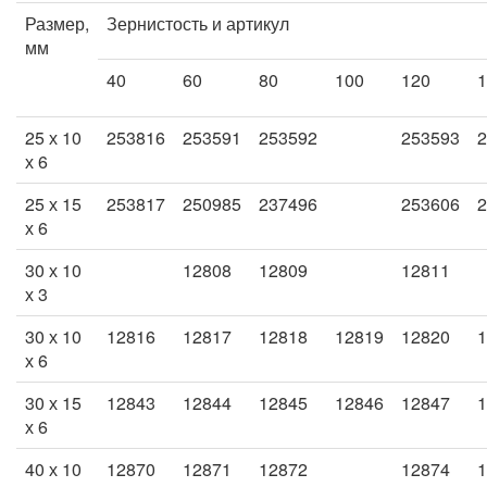
Размер,
Зернистость и артикул
мм
40
60
80
100
120
1
25 х 10
253816
253591
253592
253593
2
х 6
25 х 15
253817
250985
237496
253606
2
х 6
30 х 10
12808
12809
12811
х 3
30 х 10
12816
12817
12818
12819
12820
1
х 6
30 х 15
12843
12844
12845
12846
12847
1
х 6
40 х 10
12870
12871
12872
12874
1