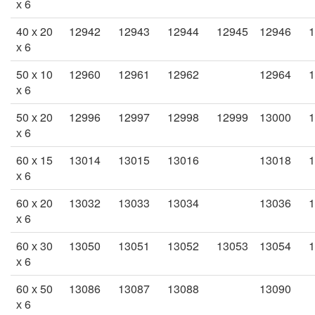
х 6
40 х 20
12942
12943
12944
12945
12946
1
х 6
50 х 10
12960
12961
12962
12964
1
х 6
50 х 20
12996
12997
12998
12999
13000
1
х 6
60 х 15
13014
13015
13016
13018
1
х 6
60 х 20
13032
13033
13034
13036
1
х 6
60 х 30
13050
13051
13052
13053
13054
1
х 6
60 х 50
13086
13087
13088
13090
х 6