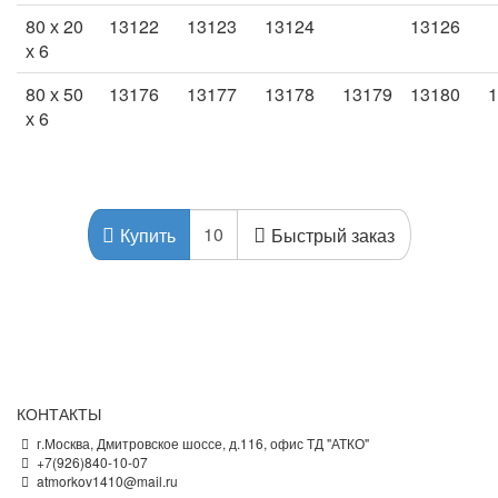
80 х 20
13122
13123
13124
13126
х 6
80 х 50
13176
13177
13178
13179
13180
1
х 6
Быстрый заказ
Купить
КОНТАКТЫ
г.Москва, Дмитровское шоссе, д.116, офис ТД "АТКО"
+7(926)840-10-07
atmorkov1410@mail.ru