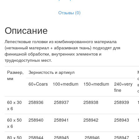
Отзывы (0)
Описание
Лепестковые головки из комбинированного материала
(нетканный материал + абразивная ткань) подходят для
финишной обработки, внутренних элементов и
труднодоступных мест.
Размер,
Зернистость и артикул
мм
60+Coars
100+medium
150+medium
240+very
fine
60 х 30
258936
258937
258938
258939
х 6
60 х 50
258940
258941
258942
258943
х 6
80 х 50
258944
258945
258946
258947