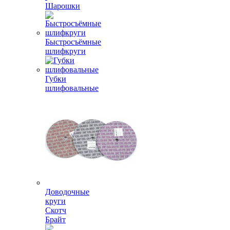
Шарошки
Быстросъёмные
шлифкруги
Губки
шлифовальные
Доводочные
круги
Скотч
Брайт