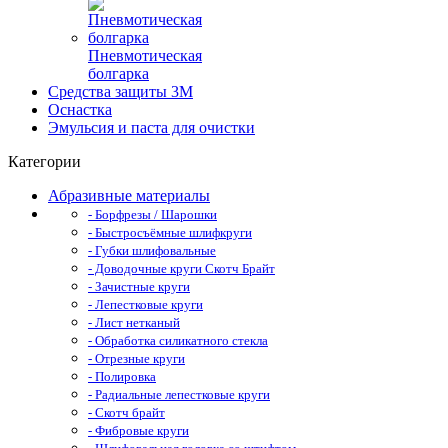
Пневмотическая
болгарка
Средства защиты 3М
Оснастка
Эмульсия и паста для очистки
Категории
Абразивные материалы
- Борфрезы / Шарошки
- Быстросъёмные шлифкруги
- Губки шлифовальные
- Доводочные круги Скотч Брайт
- Зачистные круги
- Лепестковые круги
- Лист нетканый
- Обработка силикатного стекла
- Отрезные круги
- Полировка
- Радиальные лепестковые круги
- Скотч брайт
- Фибровые круги