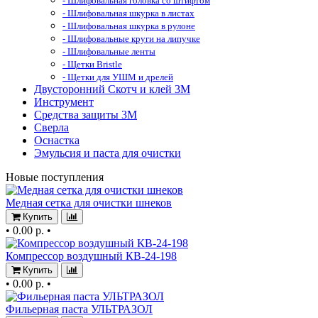
- Шлифовальная головка со штифтом
- Шлифовальная шкурка в листах
- Шлифовальная шкурка в рулоне
- Шлифовальные круги на липучке
- Шлифовальные ленты
- Щетки Bristle
- Щетки для УШМ и дрелей
Двусторонний Скотч и клей 3М
Инструмент
Средства защиты 3М
Сверла
Оснастка
Эмульсия и паста для очистки
Новые поступления
Медная сетка для очистки шнеков
Купить
•
0.00 р.
•
Компрессор воздушный КВ-24-198
Купить
•
0.00 р.
•
Фильерная паста УЛЬТРАЗОЛ