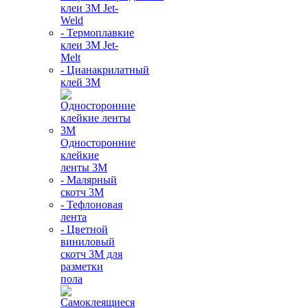
клеи 3М Jet-
Weld
- Термоплавкие
клеи 3М Jet-
Melt
- Цианакрилатный
клей 3М
Односторонние
клейкие
ленты 3М
- Малярный
скотч 3М
- Тефлоновая
лента
- Цветной
виниловый
скотч 3М для
разметки
пола