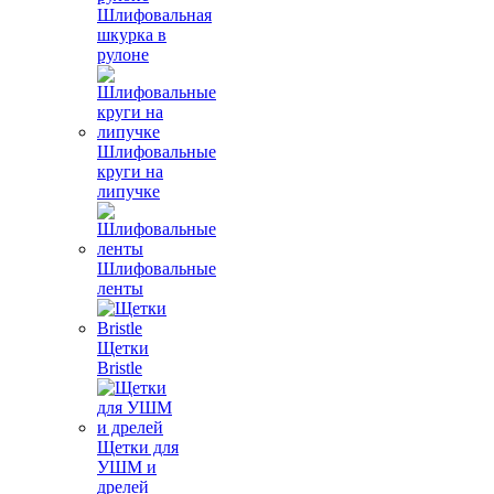
Шлифовальная
шкурка в
рулоне
Шлифовальные
круги на
липучке
Шлифовальные
ленты
Щетки
Bristle
Щетки для
УШМ и
дрелей