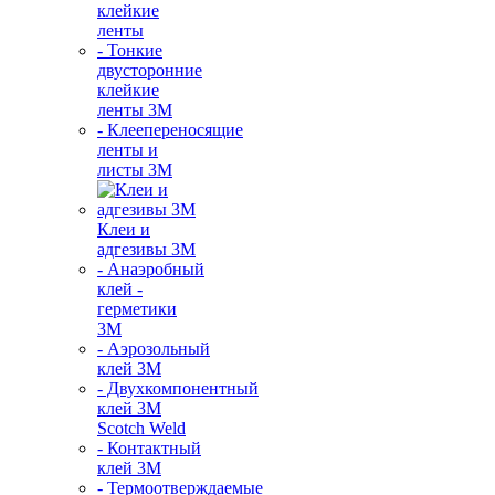
клейкие
ленты
- Тонкие
двусторонние
клейкие
ленты 3М
- Клеепереносящие
ленты и
листы 3М
Клеи и
адгезивы 3М
- Анаэробный
клей -
герметики
3М
- Аэрозольный
клей 3М
- Двухкомпонентный
клей 3М
Scotch Weld
- Контактный
клей 3M
- Термоотверждаемые