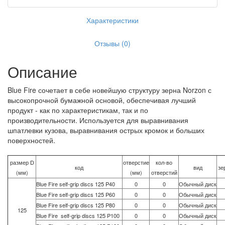
Характеристики
Отзывы (0)
Описание
Blue Fire сочетает в себе новейшую структуру зерна Norzon с
высокопрочной бумажной основой, обеспечивая лучший
продукт - как по характеристикам, так и по
производительности. Используется для выравнивания
шпатлевки кузова, выравнивания острых кромок и больших
поверхностей.
размер D
отверстие
кол-во
код
вид
зе
(мм)
(мм)
отверстий
Blue Fire self-grip discs 125 P40
0
0
Обычный диск
Blue Fire self-grip discs 125 P60
0
0
Обычный диск
Blue Fire self-grip discs 125 P80
0
0
Обычный диск
125
Blue Fire self-grip discs 125 P100
0
0
Обычный диск