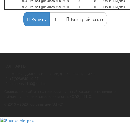
Blue Fire self-grip discs 125 P120
0
0
Обычный диск
Blue Fire self-grip discs 125 P180
0
0
Обычный диск
Быстрый заказ
Купить
КОНТАКТЫ
г.Москва, Дмитровское шоссе, д.116, офис ТД "АТКО"
+7(926)840-10-07
atmorkov1410@mail.ru
Содержание сайта носит информационный характер и не является
публичной офертой, определяемой ст. 437(2) ГК РФ.
© 2013 – 2026 Торговый дом "АТКО"