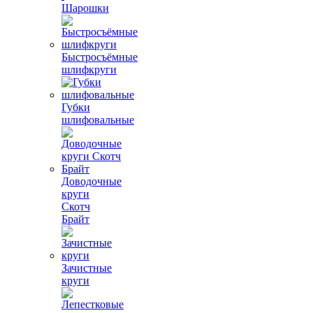
Шарошки
Быстросъёмные
шлифкруги
Губки
шлифовальные
Доводочные
круги
Скотч
Брайт
Зачистные
круги