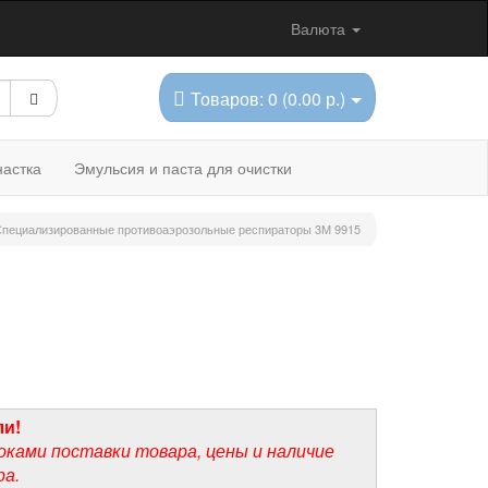
Валюта
Товаров: 0 (0.00 р.)
астка
Эмульсия и паста для очистки
пециализированные противоаэрозольные респираторы 3М 9915
ли!
оками поставки товара, цены и наличие
ра.