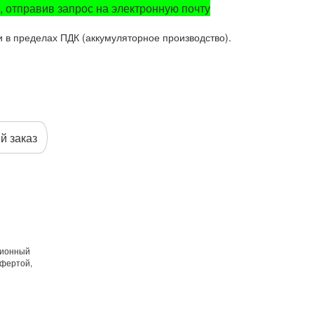
, отправив запрос на электронную почту
в пределах ПДК (аккумуляторное производство).
й заказ
ционный
офертой,