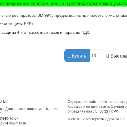
и с возросшим спросом, цены на респираторы можно узнать
ьные респираторы 3М 9915 предназначны для работы с кислотами 
овка защиты FFP1.
 защиты 4 и от кислотных газов и паров до ПДК.
Быстры
Купить
КТЫ
Содержание сайта носит информа
характер и не является публичной 
ва, Дмитровское шоссе, д.116, офис
определяемой ст. 437(2) ГК РФ.
"
6)840-10-07
© 2013 – 2026 Торговый дом "АТКО"
kov1410@mail.ru