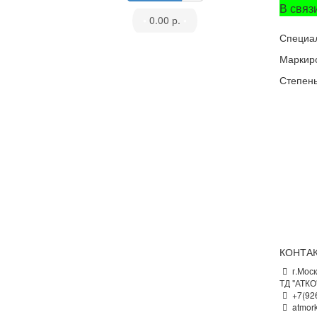
В связ
•
0.00 р.
•
Специал
Маркир
Степень
КОНТА
г.Моск
ТД "АТКО
+7(92
atmor