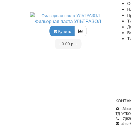
О
Н
П
Т
Фильерная паста УЛЬТРАЗОЛ
Д
Купить
В
Т
•
0.00 р.
•
КОНТА
г.Моск
ТД "АТКО
+7(92
atmor