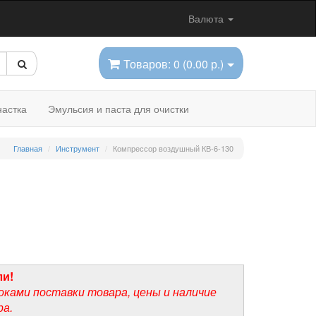
Валюта
Товаров: 0 (0.00 р.)
астка
Эмульсия и паста для очистки
Главная
Инструмент
Компрессор воздушный КВ-6-130
ли!
оками поставки товара, цены и наличие
ра.