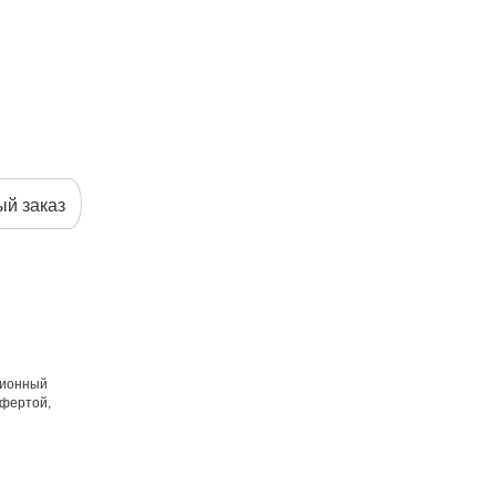
й заказ
ционный
офертой,