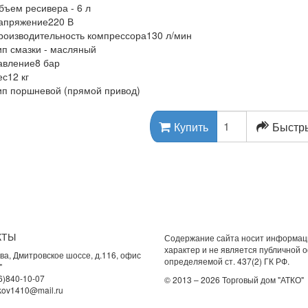
бъем ресивера - 6 л
апряжение220 В
роизводительность компрессора130 л/мин
ип смазки - масляный
авление8 бар
ес12 кг
ип поршневой (прямой привод)
Быстры
Купить
КТЫ
Содержание сайта носит информа
характер и не является публичной 
ва, Дмитровское шоссе, д.116, офис
определяемой ст. 437(2) ГК РФ.
"
6)840-10-07
© 2013 – 2026 Торговый дом "АТКО"
kov1410@mail.ru