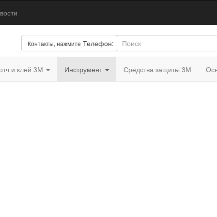
вости
Телефон:
+7(926)840-10-07
Контакты, нажмите
отч и клей 3М
Инструмент
Средства защиты 3М
Осн