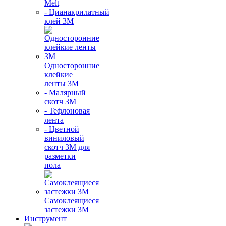
Melt
- Цианакрилатный
клей 3М
Односторонние
клейкие
ленты 3М
- Малярный
скотч 3М
- Тефлоновая
лента
- Цветной
виниловый
скотч 3М для
разметки
пола
Самоклеящиеся
застежки 3М
Инструмент