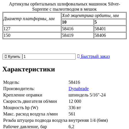
Артикулы орбитальных шлифовальных машинок Silver-
Supreme с пылеотводом в мешок
Ход экцентрика орбиты, мм
Диаметр платформы, мм
10
5
127
58416
58401
150
58419
58406
Быстрый заказ
Купить
Характеристики
Модель:
58416
Производитель:
Dynabrade
Крепление оправки
шпиндель 5/16"-24
Скорость двигателя об/мин
12 000
Мощность hp (W)
336 вт
Макс. расход воздуха л/мин
561
Резьба штуцера подвода воздуха
внутреняя 1/4 (6мм)
Рабочее давление, бар
6,2