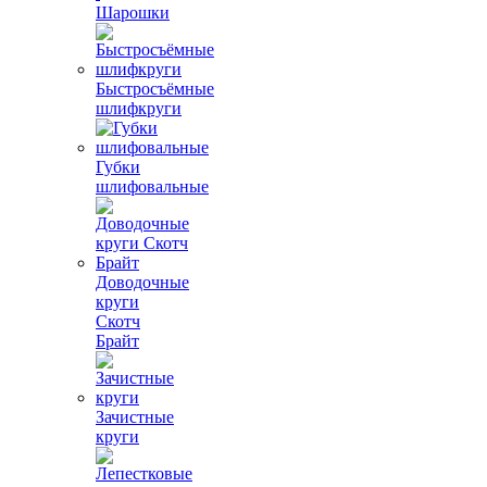
Шарошки
Быстросъёмные
шлифкруги
Губки
шлифовальные
Доводочные
круги
Скотч
Брайт
Зачистные
круги