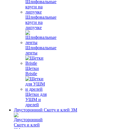
Шлифовальные
круги на
липучке
Шлифовальные
ленты
Щетки
Bristle
Щетки для
УШМ и
дрелей
Двусторонний Скотч и клей 3М