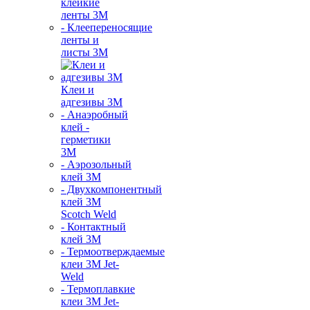
клейкие
ленты 3М
- Клеепереносящие
ленты и
листы 3М
Клеи и
адгезивы 3М
- Анаэробный
клей -
герметики
3М
- Аэрозольный
клей 3М
- Двухкомпонентный
клей 3М
Scotch Weld
- Контактный
клей 3M
- Термоотверждаемые
клеи 3М Jet-
Weld
- Термоплавкие
клеи 3М Jet-