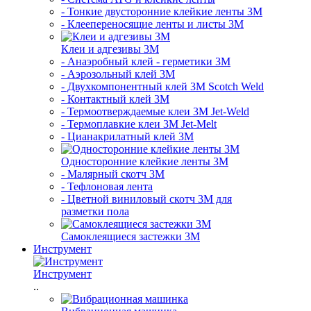
- Тонкие двусторонние клейкие ленты 3М
- Клеепереносящие ленты и листы 3М
Клеи и адгезивы 3М
- Анаэробный клей - герметики 3М
- Аэрозольный клей 3М
- Двухкомпонентный клей 3М Scotch Weld
- Контактный клей 3M
- Термоотверждаемые клеи 3М Jet-Weld
- Термоплавкие клеи 3М Jet-Melt
- Цианакрилатный клей 3М
Односторонние клейкие ленты 3М
- Малярный скотч 3М
- Тефлоновая лента
- Цветной виниловый скотч 3М для
разметки пола
Самоклеящиеся застежки 3М
Инструмент
Инструмент
..