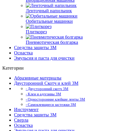
Вибрационная машинка
Ленточный напильник
Орбитальные машинки
Плиткорез
Пневмотическая болгарка
Средства защиты 3М
Оснастка
Эмульсия и паста для очистки
Категории
Абразивные материалы
Двусторонний Скотч и клей 3М
- Двусторонний скотч 3М
- Клеи и адгезивы 3М
- Односторонние клейкие ленты 3М
- Самоклеящиеся застежки 3М
Инструмент
Средства защиты 3М
Сверла
Оснастка
Эмульсия и паста для очистки