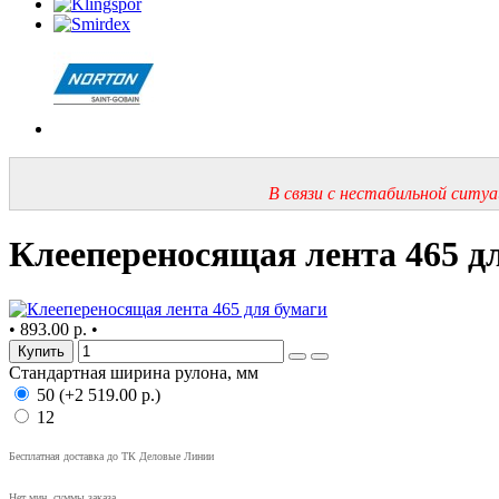
В связи с нестабильной ситу
Клеепереносящая лента 465 д
•
893.00 р.
•
Купить
Стандартная ширина рулона, мм
50 (+2 519.00 р.)
12
Бесплатная доставка до ТК Деловые Линии
Нет мин. суммы заказа