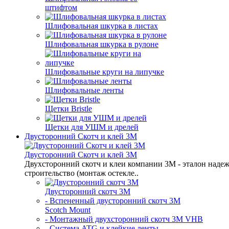
штифтом
Шлифовальная шкурка в листах
Шлифовальная шкурка в рулоне
Шлифовальные круги на липучке
Шлифовальные ленты
Щетки Bristle
Щетки для УШМ и дрелей
Двусторонний Скотч и клей 3М
Двусторонний Скотч и клей 3М
Двухсторонний скотч и клеи компании 3M - эталон надеж
строительство (монтаж остекле..
Двусторонний скотч 3М
- Вспененный двусторонний скотч 3M
Scotch Mount
- Монтажный двухсторонний скотч 3М VHB
- Система ATG и клейкие ленты