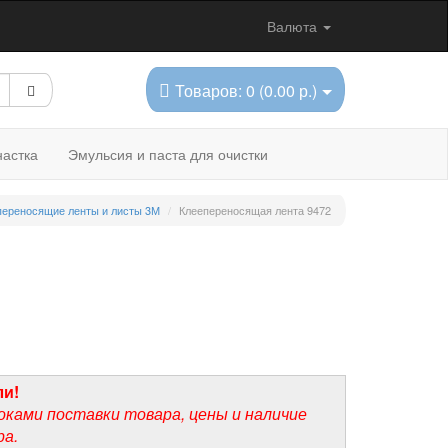
Валюта
Товаров: 0 (0.00 р.)
астка
Эмульсия и паста для очистки
переносящие ленты и листы 3М
Клеепереносящая лента 9472
ли!
оками поставки товара, цены и наличие
ра.