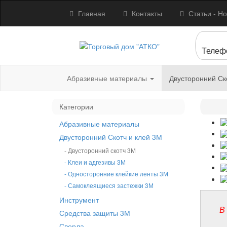
Главная
Контакты
Статьи - Но
Телеф
Абразивные материалы
Двусторонний Ск
Категории
Абразивные материалы
Двусторонний Скотч и клей 3М
- Двусторонний скотч 3М
- Клеи и адгезивы 3М
- Односторонние клейкие ленты 3М
- Самоклеящиеся застежки 3М
Инструмент
В
Средства защиты 3М
Сверла