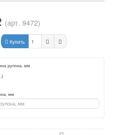
2
(арт. 9472)
Купить
ина рулона, мм
.)
она, мм