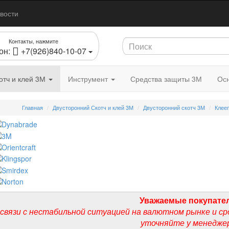
вости
Контакты, нажмите
он:
+7(926)840-10-07
отч и клей 3М
Инструмент
Средства защиты 3М
Осн
Главная
Двусторонний Скотч и клей 3М
Двусторонний скотч 3М
Клее
Уважаемые покупате
 связи с нестабильной ситуацией на валютном рынке и ср
уточняйте у менедже