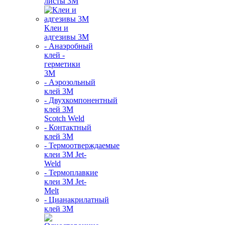
листы 3М
Клеи и
адгезивы 3М
- Анаэробный
клей -
герметики
3М
- Аэрозольный
клей 3М
- Двухкомпонентный
клей 3М
Scotch Weld
- Контактный
клей 3M
- Термоотверждаемые
клеи 3М Jet-
Weld
- Термоплавкие
клеи 3М Jet-
Melt
- Цианакрилатный
клей 3М