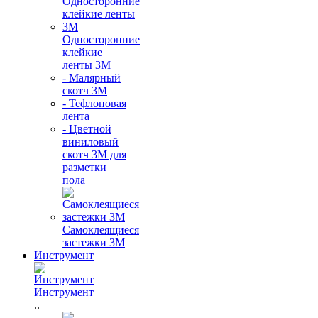
Односторонние
клейкие
ленты 3М
- Малярный
скотч 3М
- Тефлоновая
лента
- Цветной
виниловый
скотч 3М для
разметки
пола
Самоклеящиеся
застежки 3М
Инструмент
Инструмент
..