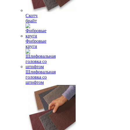
Скотч
брайт
Фибровые
круги
Шлифовальная
головка со
штифтом