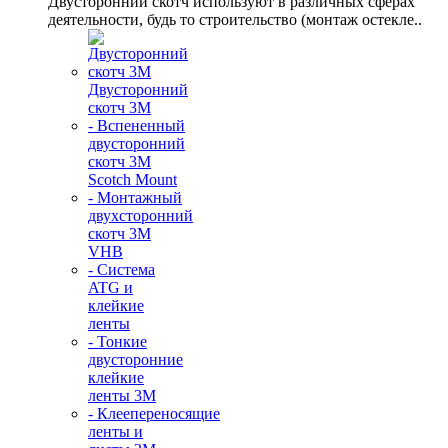
Двусторонний скотч используют в различных сферах
деятельности, будь то строительство (монтаж остекле..
Двусторонний
скотч 3М
- Вспененный
двусторонний
скотч 3M
Scotch Mount
- Монтажный
двухсторонний
скотч 3М
VHB
- Система
ATG и
клейкие
ленты
- Тонкие
двусторонние
клейкие
ленты 3М
- Клеепереносящие
ленты и