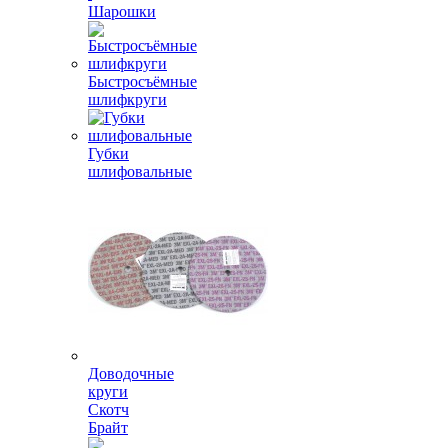
Шарошки
Быстросъёмные
шлифкруги
Губки
шлифовальные
Доводочные
круги
Скотч
Брайт