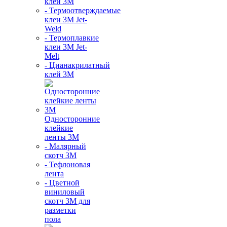
клей 3M
- Термоотверждаемые
клеи 3М Jet-
Weld
- Термоплавкие
клеи 3М Jet-
Melt
- Цианакрилатный
клей 3М
Односторонние
клейкие
ленты 3М
- Малярный
скотч 3М
- Тефлоновая
лента
- Цветной
виниловый
скотч 3М для
разметки
пола