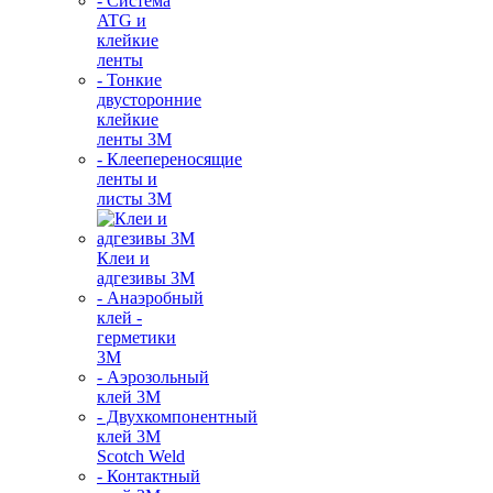
- Система
ATG и
клейкие
ленты
- Тонкие
двусторонние
клейкие
ленты 3М
- Клеепереносящие
ленты и
листы 3М
Клеи и
адгезивы 3М
- Анаэробный
клей -
герметики
3М
- Аэрозольный
клей 3М
- Двухкомпонентный
клей 3М
Scotch Weld
- Контактный