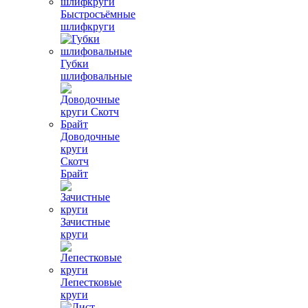
Быстросъёмные
шлифкруги
Губки
шлифовальные
Доводочные
круги
Скотч
Брайт
Зачистные
круги
Лепестковые
круги