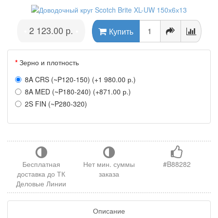
2 123.00 р.
•
•
Купить
Зерно и плотность
8A CRS (~P120-150) (+1 980.00 р.)
8A MED (~P180-240) (+871.00 р.)
2S FIN (~P280-320)
Бесплатная
Нет мин. суммы
#B88282
доставка до ТК
заказа
Деловые Линии
Описание