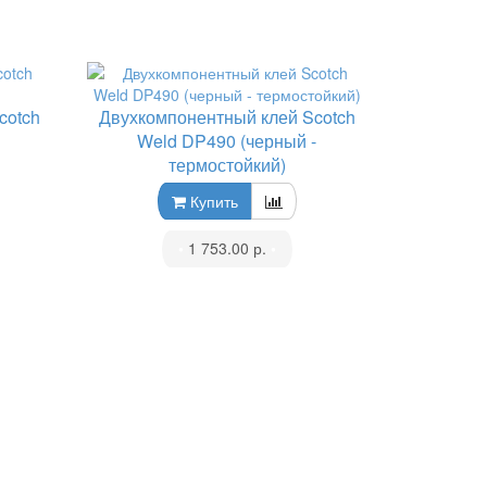
cotch
Двухкомпонентный клей Scotch
Weld DP490 (черный -
термостойкий)
Купить
•
1 753.00 р.
•