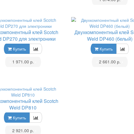
компонентный клей Scotch
Двухкомпонентный клей S
d DP270 для электроники
Weld DP460 (белый)
Купить
Купить
•
1 971.00 р.
•
•
2 661.00 р.
•
компонентный клей Scotch
Weld DP810
Купить
•
2 921.00 р.
•