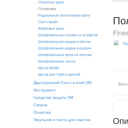
- Отрезные круги
- Полировка
По
- Радиальные лепестковые круги
- Скотч брайт
- Фибровые круги
Fine
- Шлифовальная головка со штифтом
- Шлифовальная шкурка в листах
- Шлифовальная шкурка в рулоне
- Шлифовальные круги на липучке
- Шлифовальные ленты
- Щетки Bristle
- Щетки для УШМ и дрелей
Двусторонний Скотч и клей 3М
Бесп
Инструмент
Средства защиты 3М
Сверла
Оснастка
Опи
Эмульсия и паста для очистки