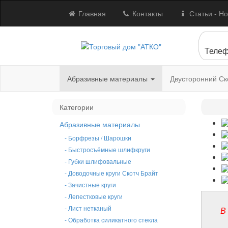
Главная
Контакты
Статьи - Но
Телеф
Абразивные материалы
Двусторонний Ск
Категории
Абразивные материалы
- Борфрезы / Шарошки
- Быстросъёмные шлифкруги
- Губки шлифовальные
- Доводочные круги Скотч Брайт
- Зачистные круги
- Лепестковые круги
- Лист нетканый
В
- Обработка силикатного стекла