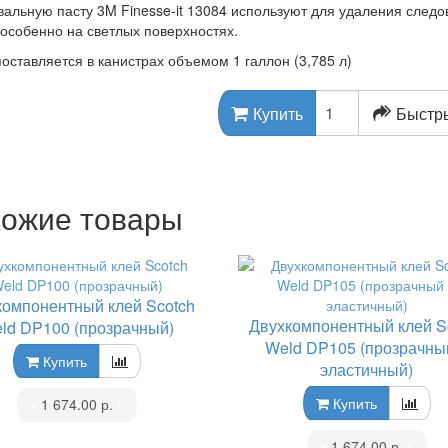
альную пасту 3M Finesse-it 13084 используют для удаления след
 особенно на светлых поверхностях.
оставляется в канистрах объемом 1 галлон (3,785 л)
Быстры
Купить
ожие товары
компонентный клей Scotch
Двухкомпонентный клей S
ld DP100 (прозрачный)
Weld DP105 (прозрачны
Купить
эластичный)
Купить
•
1 674.00 р.
•
•
1 674.00 р.
•