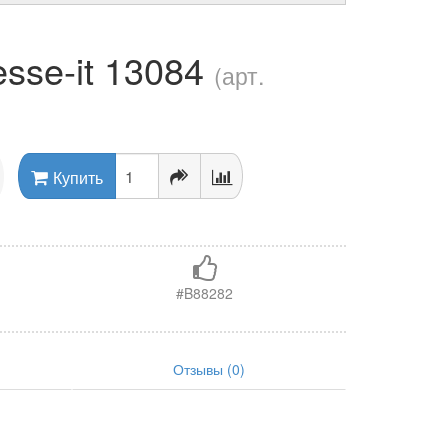
sse-it 13084
(арт.
Купить
#B88282
Отзывы (0)