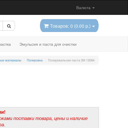
Валюта
Товаров: 0 (0.00 р.)
астка
Эмульсия и паста для очистки
ные материалы
Полировка
Полировальная паста 3М 13084
ли!
оками поставки товара, цены и наличие
ра.