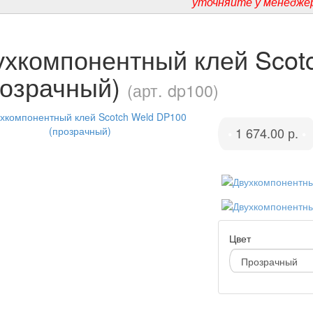
уточняйте у менедже
ухкомпонентный клей Scot
розрачный)
(арт. dp100)
1 674.00 р.
•
•
Цвет