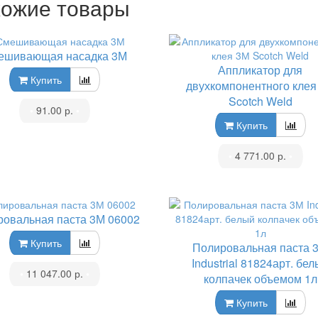
ожие товары
ешивающая насадка 3М
Аппликатор для
Купить
двухкомпонентного клея
Scotch Weld
•
91.00 р.
•
Купить
•
4 771.00 р.
•
овальная паста 3М 06002
Купить
Полировальная паста 
Industrial 81824арт. бе
•
11 047.00 р.
•
колпачек объемом 1л
Купить