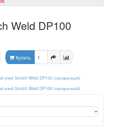
ра.
ch Weld DP100
Купить