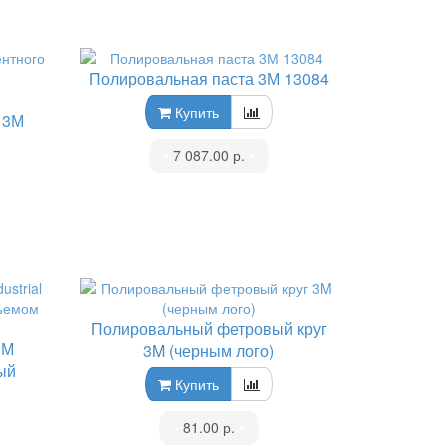
Полировальная паста 3М 13084
Купить
 3М
•
7 087.00 р.
•
Полировальный фетровый круг
3М
3M (черным лого)
лый
Купить
•
81.00 р.
•