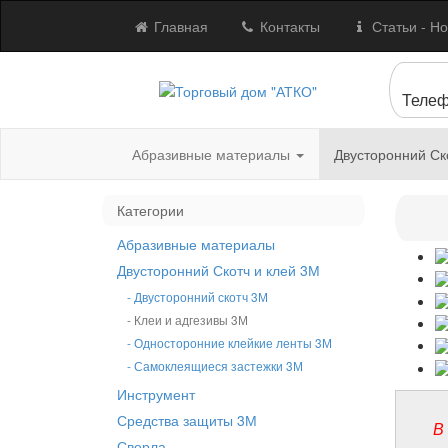
Главная
Контакты
Статьи - Но
Телеф
Абразивные материалы
Двусторонний Ск
Категории
Абразивные материалы
Двусторонний Скотч и клей 3М
- Двусторонний скотч 3М
- Клеи и адгезивы 3М
- Односторонние клейкие ленты 3М
- Самоклеящиеся застежки 3М
Инструмент
Средства защиты 3М
В
Сверла