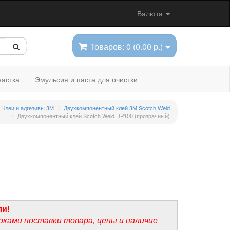
Валюта
Товаров: 0 (0.00 р.)
астка
Эмульсия и паста для очистки
Клеи и адгезивы 3М
Двухкомпонентный клей 3М Scotch Weld
Двухкомпонентный клей Scotch Weld DP100 (прозрачный)
ли!
оками поставки товара, цены и наличие