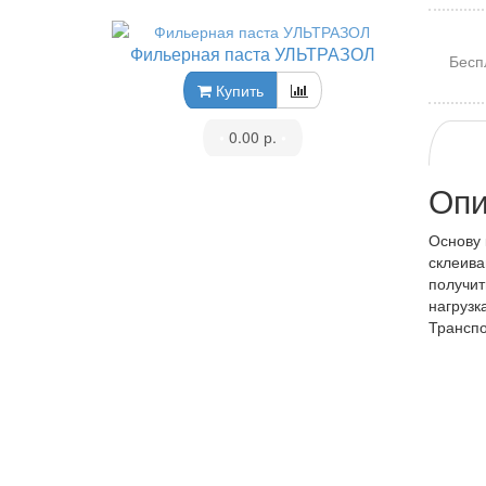
Фильерная паста УЛЬТРАЗОЛ
Бесп
Купить
•
0.00 р.
•
Опи
Основу 
склеива
получит
нагрузк
Транспо