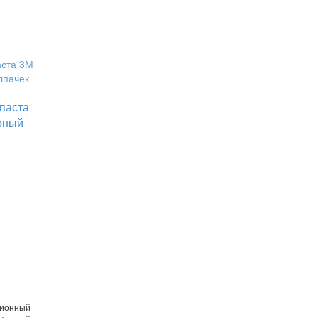
паста
ерный
ционный