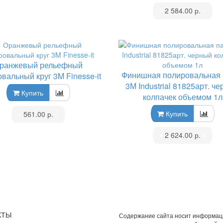
•
2 584.00 р.
•
ранжевый рельефный
Финишная полировальная 
вальный круг 3M Finesse-it
3М Industrial 81825арт. ч
Купить
колпачек объемом 1л
Купить
•
561.00 р.
•
•
2 624.00 р.
•
КТЫ
Содержание сайта носит информа