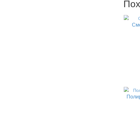
Пох
См
Полир